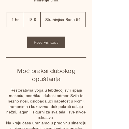
smirenje uma
18
евра
1 hr
1
18 €
Strahinjića Bana 54
h
Rezerviši sada
Moć praksi dubokog
opuštanja
Restorativna yoga u lebdećoj svili spaja
mekoću, podršku i duboki odmor. Svila te
nežno nosi, oslobađajući napetost u kičmi,
ramenima i kukovima, dok pokreti ostaju
nežni, lagani i sigurni za sva tela i sve nivoe
iskustva.
Na kraju časa uranjamo u predivnu sinergiju
zvučnog isceljenja i yoga nidre ~ prostor