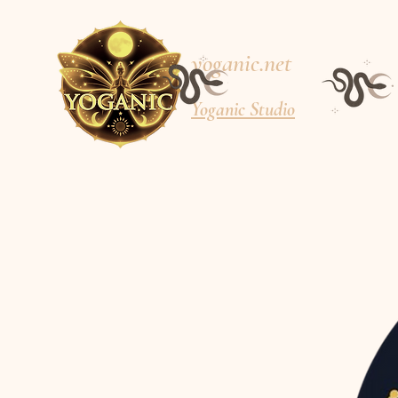
yoganic.net
Yoganic Studio