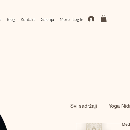
Log In
e
Blog
Kontakt
Galerija
More
Svi sadržaji
Yoga Nid
Medi
Zvučno Putovanje