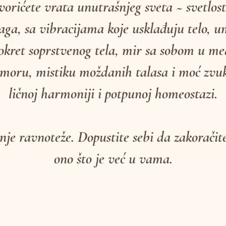
orićete vrata unutrašnjeg sveta ~ svetlosti
naga, sa vibracijama koje usklađuju telo, u
okret soprstvenog tela, mir sa sobom u med
oru, mistiku moždanih talasa i moć zvuk
ličnoj harmoniji i potpunoj homeostazi.
je ravnoteže. Dopustite sebi da zakoračit
ono što je već u vama.