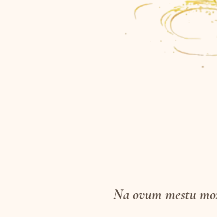
Na
ovum
mestu
mož