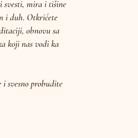
 svesti, mira i tišine
m i duh. Otkrićete
itaciji, obnovu sa
a koji nas vodi ka
e i svesno probudite