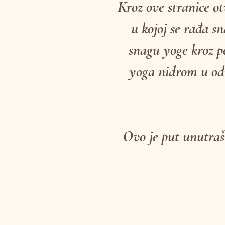
Kroz ove stranice otv
u kojoj se rađa s
snagu yoge kroz p
yoga nidrom u odm
Ovo je put unutrašn