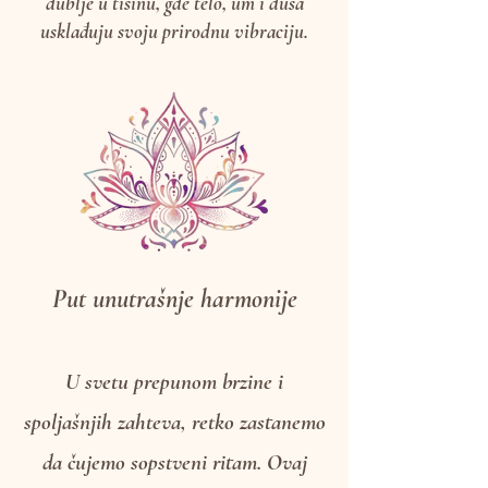
sobom. Svaka asana, svaki dah vodi nas
dublje u tišinu, gde telo, um i duša
usklađuju svoju prirodnu vibraciju.
Put unutrašnje harmonije
U svetu prepunom brzine i
spoljašnjih zahteva, retko zastanemo