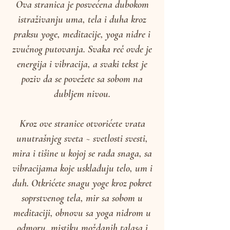
Ova stranica je posvećena dubokom
istraživanju uma, tela i duha kroz
praksu yoge, meditacije, yoga nidre i
zvučnog putovanja. Svaka reč ovde je
energija i vibracija, a svaki tekst je
poziv da se povežete sa sobom na
dubljem nivou.
Kroz ove stranice otvorićete vrata
unutrašnjeg sveta ~ svetlosti svesti,
mira i tišine u kojoj se rađa snaga, sa
vibracijama koje usklađuju telo, um i
duh. Otkrićete snagu yoge kroz pokret
soprstvenog tela, mir sa sobom u