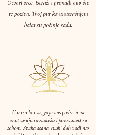
Otvori srce, istraži i pronađi ono što
te poziva. Tvoj put ka unutrašnjem
balansu počinje sada.
U miru lotosa, yoga nas podseća na
unutrašnju ravnotežu i povezanost sa