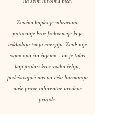
oslobađanja od stresa i regeneracije
na svim nivoima bića.
Zvučna kupka je vibraciono
putovanje kroz frekvencije koje
usklađuju tvoju energiju. Zvuk nije
samo ono što čujemo ~ on je talas
koji prolazi kroz svaku ćeliju,
podešavajući nas na višu harmoniju
naše prave inhirentne urođene
prirode.
Kao što talasi vode oblikuju obale,