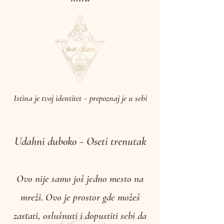
Dobrodošli u prostor unutrašnjeg
mira
Istina je tvoj identitet ~ prepoznaj je u sebi
Udahni duboko ~ Oseti trenutak
Ovo nije samo još jedno mesto na
mreži. Ovo je prostor gde možeš