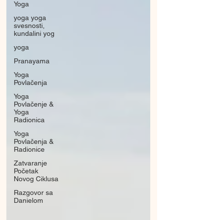
Yoga
yoga yoga
svesnosti,
kundalini yog
yoga
Pranayama
Yoga
Povlačenja
Yoga
Povlačenje &
Yoga
Radionica
Yoga
Povlačenja &
Radionice
Zatvaranje
Početak
Novog Ciklusa
Razgovor sa
Danielom