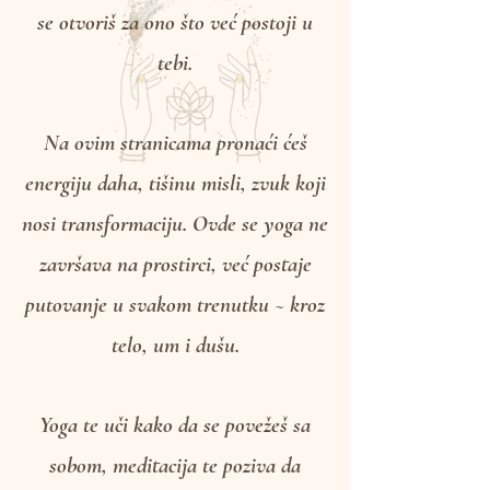
zastati, oslušnuti i dopustiti sebi da
se otvoriš za ono što već postoji u
tebi.
Na ovim stranicama pronaći ćeš
energiju daha, tišinu misli, zvuk koji
nosi transformaciju. Ovde se yoga ne
završava na prostirci, već postaje
putovanje u svakom trenutku ~ kroz
telo, um i dušu.
Yoga te uči kako da se povežeš sa