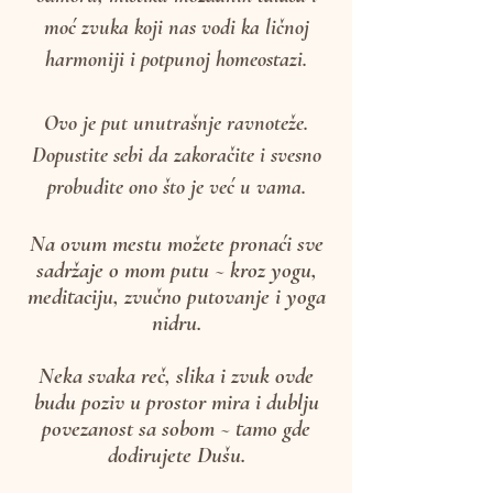
meditaciji, obnovu sa yoga nidrom u
odmoru, mistiku moždanih talasa i
moć zvuka koji nas vodi ka ličnoj
harmoniji i potpunoj homeostazi.
Ovo je put unutrašnje ravnoteže.
Dopustite sebi da zakoračite i svesno
probudite ono što je već u vama.
Na
ovum
mestu
možete pronaći sve
sadržaje o mom putu ~ kroz yogu,
meditaciju, zvučno putovanje i yoga
nidru.
Neka svaka reč, slika i zvuk ovde
budu poziv u prostor mira i dublju
povezanost sa sobom ~ tamo gde