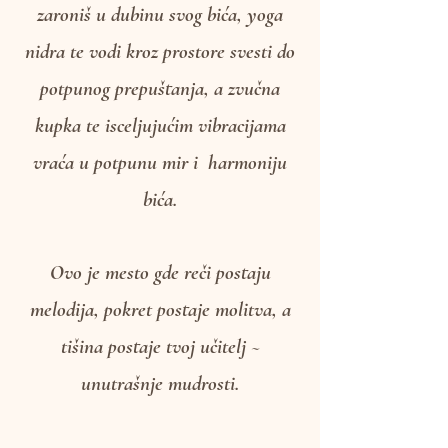
sobom, meditacija te poziva da
zaroniš u dubinu svog bića, yoga
nidra te vodi kroz prostore svesti do
potpunog prepuštanja, a zvučna
kupka te isceljujućim vibracijama
vraća u potpunu mir i harmoniju
bića.
Ovo je mesto gde reči postaju
melodija, pokret postaje molitva, a
tišina postaje tvoj učitelj ~
unutrašnje mudrosti.