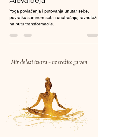
Yoga Povlačenja &
Aleyaideja
Yoga povlačenja i putovanja unutar sebe,
povratku samnom sebi i unutrašnjoj ravnoteži
na putu transformacije.
Mir dolazi izutra ~ ne tražite ga van