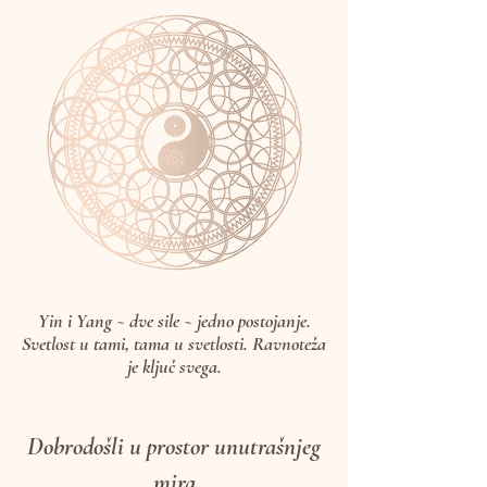
dodirujete Dušu.
Yin i
Yang ~ dve sile ~ jedno postojanje.
Svetlost u tami, tama u svetlosti. Ravnoteža
je ključ svega.