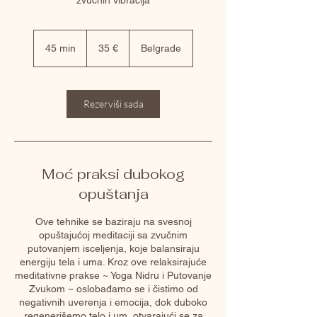
zvučnih vibracija
35
€
45 min
4
35 €
Belgrade
5
m
i
n
Rezerviši sada
Moć praksi dubokog
opuštanja
Ove tehnike se baziraju na svesnoj
opuštajućoj meditaciji sa zvučnim
putovanjem isceljenja, koje balansiraju
energiju tela i uma. Kroz ove relaksirajuće
meditativne prakse ~ Yoga Nidru i Putovanje
Zvukom ~ oslobađamo se i čistimo od
negativnih uverenja i emocija, dok duboko
regenerišemo telo i um, otvarajući se za