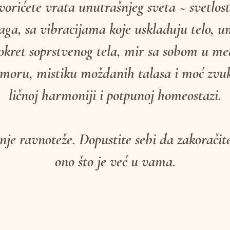
orićete vrata unutrašnjeg sveta ~ svetlosti
naga, sa vibracijama koje usklađuju telo, u
okret soprstvenog tela, mir sa sobom u med
oru, mistiku moždanih talasa i moć zvuk
ličnoj harmoniji i potpunoj homeostazi.
je ravnoteže. Dopustite sebi da zakoračit
ono što je već u vama.