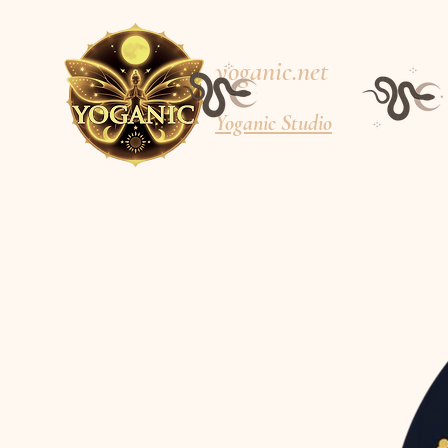
yoganic.net
Yoganic Studio