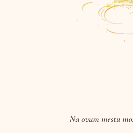
Na
ovum
mestu
mož