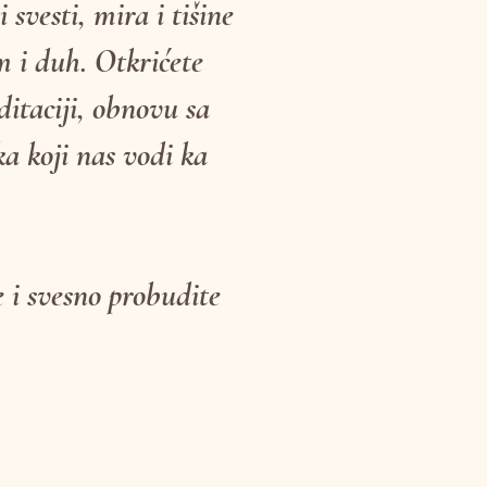
 svesti, mira i tišine
m i duh. Otkrićete
itaciji, obnovu sa
a koji nas vodi ka
e i svesno probudite