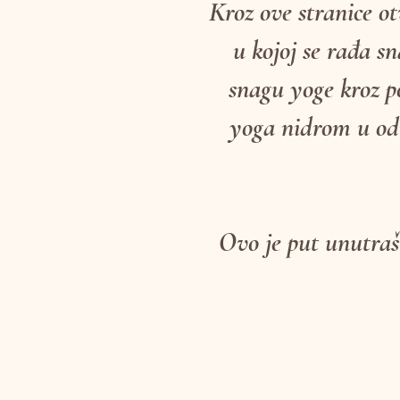
Kroz ove stranice otv
u kojoj se rađa s
snagu yoge kroz p
yoga nidrom u odm
Ovo je put unutrašn